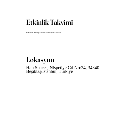
Etkinlik Takvimi
1 Haziran itibariyle randevular oluşturulacaktır.
Lokasyon
Han Spaces, Nispetiye Cd No:24, 34340
Beşiktaş/İstanbul, Türkiye